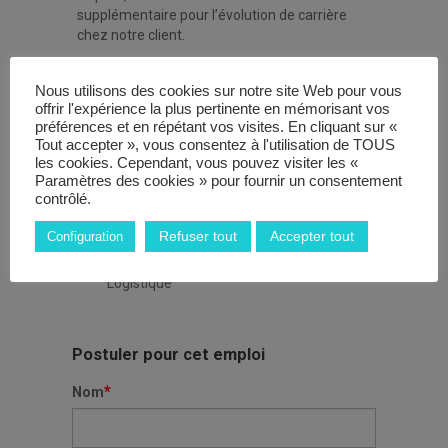
supplémentaire pour l’évolution de carrière
chez notre client.
Salaire 12.02 euros de l’heure brut + titre
restaurant
Nous utilisons des cookies sur notre site Web pour vous
offrir l'expérience la plus pertinente en mémorisant vos
Pour les horaires plusieurs choix, matin 6h00 –
préférences et en répétant vos visites. En cliquant sur «
Tout accepter », vous consentez à l'utilisation de TOUS
13h30 après-midi 14h00 -21h00 et de journée
les cookies. Cependant, vous pouvez visiter les «
08h00-16h00 ou 07h00 – 14h00
Paramètres des cookies » pour fournir un consentement
contrôlé.
Caractéristiques de l'emploi
Refuser tout
Accepter tout
Configuration
Catégorie emploi
Logistique
Postuler pour cet emploi
*
Nom