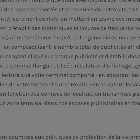
ces ou informations que vous avez choisis sur notre sit
à des espaces réservés et personnels de notre site, tel
ntérieurement confiés- en mettant en œuvre des mesur
ent d’établir des statistiques et volume de fréquentati
rs) afin d’améliorer l’intérêt et l’ergonomie de nos serv
 :- en comptabilisant le nombre total de publicités affi
ateurs ayant cliqué sur chaque publicité et d’établir de
re terminal (langue utilisée, résolution d’affichage, sys
de lecture que votre terminal comporte,- en adaptant les
ion de votre terminal sur notre site,- en adaptant le ca
 en fonction des données de localisation transmises par
sur votre terminal dans nos espaces publicitaires en f
s
 sont soumises aux politiques de protection de la vie pri