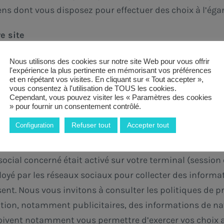
 dont vous disposez pour effectuer des choix à l’égar
e site
/application, des applications informatiques émanant d
Nous utilisons des cookies sur notre site Web pour vous offrir
l'expérience la plus pertinente en mémorisant vos préférences
de faire connaître à ces autres personnes votre consul
et en répétant vos visites. En cliquant sur « Tout accepter »,
vous consentez à l'utilisation de TOUS les cookies.
 boutons « Partager », « J’aime », issus de réseaux soci
Cependant, vous pouvez visiter les « Paramètres des cookies
» pour fournir un consentement contrôlé.
Refuser tout
Accepter tout
Configuration
f est susceptible de vous identifier grâce à ce bouton,
fet, ce type de bouton applicatif peut permettre au rése
social concerné était activé sur votre terminal (session 
é par les réseaux sociaux pour collecter des informatio
nt. Nous vous invitons à consulter les politiques de pr
ation, notamment publicitaires, des informations de navi
 doivent notamment vous permettre d’exercer vos choix