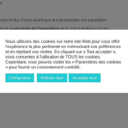
cs
onne et due forme avant que la marchandise soit expédiées
de la
conformité de l’expédition
de la marchandise sont des
Nous utilisons des cookies sur notre site Web pour vous offrir
l'expérience la plus pertinente en mémorisant vos préférences
et en répétant vos visites. En cliquant sur « Tout accepter »,
ctrique et frontal
vous consentez à l'utilisation de TOUS les cookies.
ette
Cependant, vous pouvez visiter les « Paramètres des cookies
ck)
» pour fournir un consentement contrôlé.
 deux critères sont requis : Être en possession des
Caces 1 + 3
et
en
Refuser tout
Accepter tout
Configuration