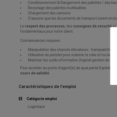
Conditionnement & Rangement des palettes / des ba
Recyclage des palettes inutilisables
Chargement des camions
S’assurer que les documents de transport soient en b
Le
respect des processus
, des
consignes de sécurité
et 
fondamentaux pour notre client.
Connaissances requises :
Manipulation des chariots élévateurs : transpalette éle
Utilisation du pistolet pour scanner le colis et/ou la pal
Maitriser les outils information (logiciel gestion de sto
Pour accéder au poste d’agent(e) de quai partie Expéditions
cours de validité
.
Caractéristiques de l'emploi
Catégorie emploi
Logistique