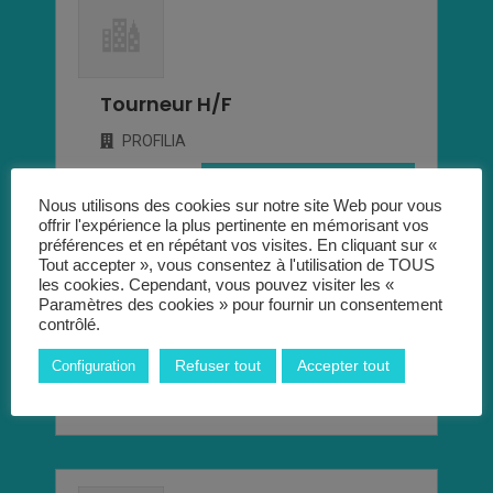
Tourneur H/F
PROFILIA
Postuler pour cet emploi
Nous utilisons des cookies sur notre site Web pour vous
offrir l'expérience la plus pertinente en mémorisant vos
préférences et en répétant vos visites. En cliquant sur «
Tout accepter », vous consentez à l'utilisation de TOUS
Interim
les cookies. Cependant, vous pouvez visiter les «
Paramètres des cookies » pour fournir un consentement
Chanteloup les vignes
contrôlé.
Envie de rejoindre une agence d’intérim
Refuser tout
Accepter tout
Configuration
spécialisée dans les métiers de logistique ? Nous
vous proposons quotidiennement des […]