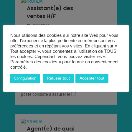
Assistant(e) des
ventes H/F
PROFILIA
Nous utilisons des cookies sur notre site Web pour vous
Postuler pour cet emploi
offrir l'expérience la plus pertinente en mémorisant vos
préférences et en répétant vos visites. En cliquant sur «
Tout accepter », vous consentez à l'utilisation de TOUS
les cookies. Cependant, vous pouvez visiter les «
Paramètres des cookies » pour fournir un consentement
CDI, Interim
contrôlé.
Saint Ouen l’aumône
Refuser tout
Accepter tout
Configuration
Profilia pontoise recrute des assistant(e)s des
ventes H/F pour le secteur de la logistique. Le
poste consiste a assurer le […]
Agent(e) de quai