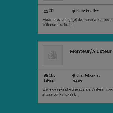
CDI
Nesle la vallée
Vous serez chargé(e) de mener à bien les o
bâtiments et les […]
Monteur/Ajusteur
CDI,
Chanteloup les
Interim
vignes
Envie de rejoindre une agence d’intérim spéc
située sur Pontoise […]