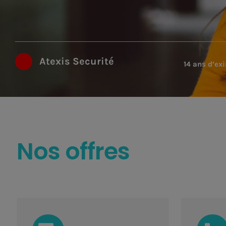
Atexis Securité
14 ans d’ex
Nos offres