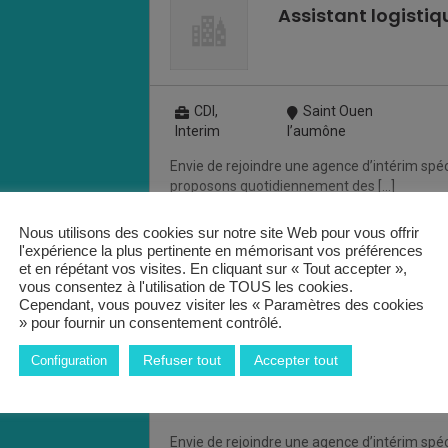
Assistant logistiqu
CDI,
Saint Ouen
Interim
l’aumône
Envie de rejoindre une agence d’intérim spéc
proposons quotidiennement des […]
Nous utilisons des cookies sur notre site Web pour vous offrir
l'expérience la plus pertinente en mémorisant vos préférences
et en répétant vos visites. En cliquant sur « Tout accepter »,
vous consentez à l'utilisation de TOUS les cookies.
Agent de conditio
Cependant, vous pouvez visiter les « Paramètres des cookies
» pour fournir un consentement contrôlé.
Refuser tout
Accepter tout
Configuration
Interim
Saint Ouen
l’aumône
Envie de rejoindre une agence d’intérim spéc