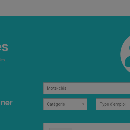
es
ies
Mots-
clés
gner