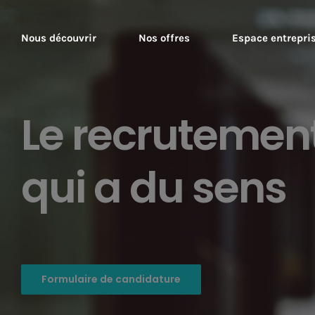
Passer
au
Nous découvrir
Nos offres
Espace entrepri
contenu
Le recrutemen
qui a du sens
Formulaire de candidature