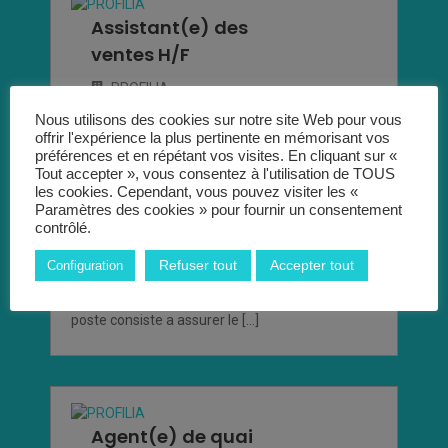
Assistant(e) des
ventes H/F
PROFILIA
Nous utilisons des cookies sur notre site Web pour vous
Postuler pour cet emploi
offrir l'expérience la plus pertinente en mémorisant vos
préférences et en répétant vos visites. En cliquant sur «
Tout accepter », vous consentez à l'utilisation de TOUS
les cookies. Cependant, vous pouvez visiter les «
Paramètres des cookies » pour fournir un consentement
CDI, Interim
contrôlé.
Saint Ouen l’aumône
Refuser tout
Accepter tout
Configuration
Profilia pontoise recrute des assistant(e)s des
ventes H/F pour le secteur de la logistique. Le
poste consiste a assurer le […]
Agent(e) de quai